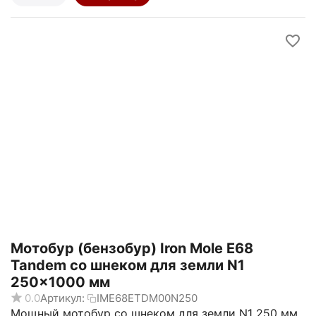
Мотобур (бензобур) Iron Mole E68
Tandem со шнеком для земли N1
250x1000 мм
0.0
Артикул:
IME68ЕТDM00N250
Мощный мотобур со шнеком для земли N1 250 мм.