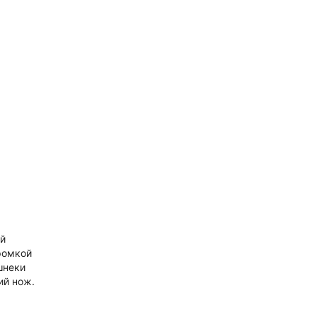
ый
ромкой
шнеки
ий нож.