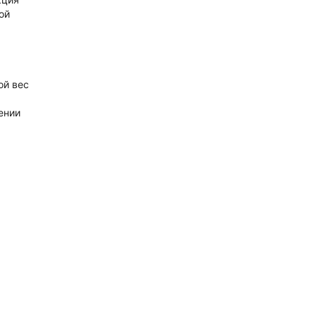
ой
ой вес
ении