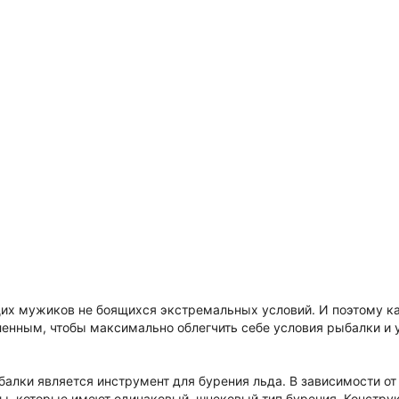
щих мужиков не боящихся экстремальных условий. И поэтому 
енным, чтобы максимально облегчить себе условия рыбалки и у
лки является инструмент для бурения льда. В зависимости от
ы, которые имеют одинаковый, шнековый тип бурения. Констру