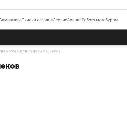
Самовывоз
Скидки сегодня
Сервис
Аренда
Работа мотобуром
пы ножей для ледовых шнеков
неков