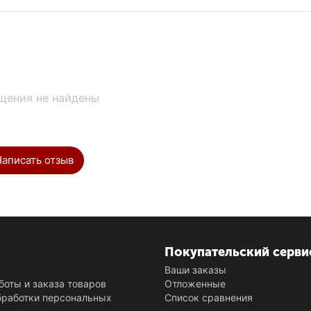
щения не найдены
Написать отзыв
Покупательский серви
и
Ваши заказы
боты и заказа товаров
Отложенные
бработки персональных
Список сравнения