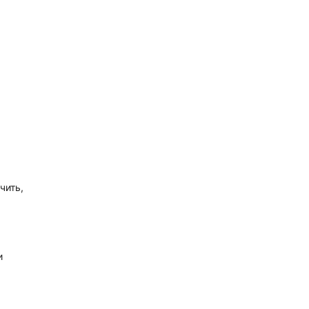
чить,
я
и