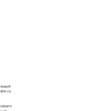
каждый
йти со
 своего
кция