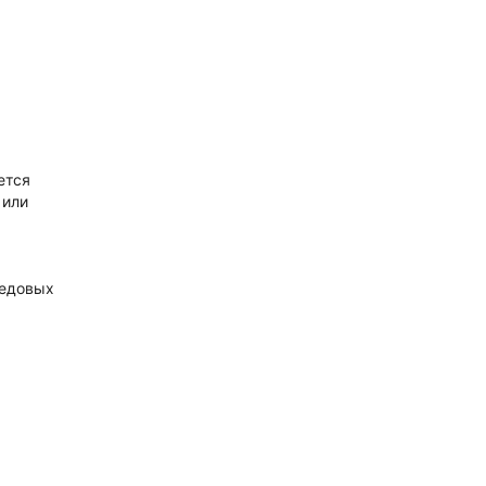
ется
 или
ледовых