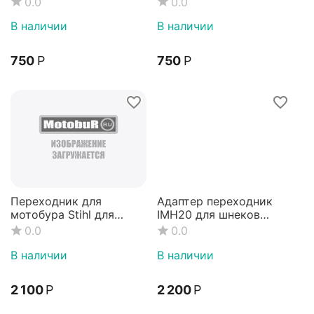
0.0
0.0
В наличии
В наличии
‍750‍
Р
‍750‍
Р
Переходник для
Адаптер переходник
мотобура Stihl для
IMH20 для шнеков
шнеков N1, Barracuda,
FLATR
0.0
0.0
Zero
В наличии
В наличии
2 100
Р
2 200
Р