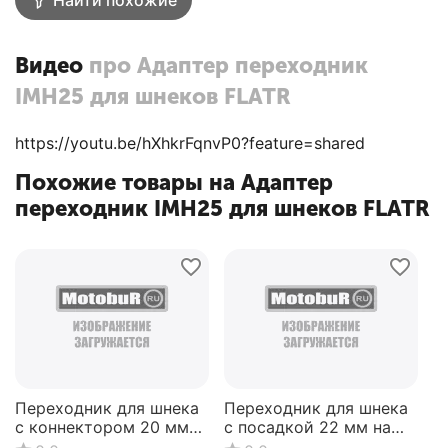
Видео
про Адаптер переходник
IMH25 для шнеков FLATR
https://youtu.be/hXhkrFqnvP0?feature=shared
Похожие товары на Адаптер
переходник IMH25 для шнеков FLATR
Переходник для шнека
Переходник для шнека
с коннектором 20 мм
с посадкой 22 мм на
на вал 22 мм
вал 20 мм