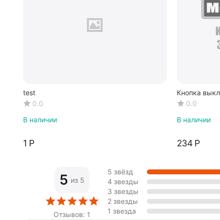
test
Кнопка выкл
E83
0.0
0.0
В наличии
В наличии
‍1‍
Р
‍234‍
Р
5 звёзд
5
из 5
4 звезды
3 звезды
2 звезды
1 звезда
Отзывов: 1