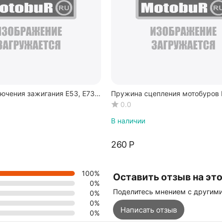
ючения зажигания E53, E73,
Пружина сцепления мотобуров I
Е43, E52, Е53.
0.0
В наличии
‍260‍
Р
100%
Оставить отзыв на это
0%
Поделитесь мнением с другим
0%
0%
Написать отзыв
0%