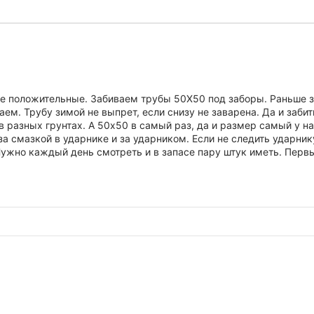
е положительные. Забиваем трубы 50Х50 под заборы. Раньше за
аем. Трубу зимой не выпрет, если снизу не заварена. Да и заб
в разных грунтах. А 50х50 в самый раз, да и размер самый у на
а смазкой в ударнике и за ударником. Если не следить ударник
Нужно каждый день смотреть и в запасе пару штук иметь. Первы
румент уже несколько раз окупился.