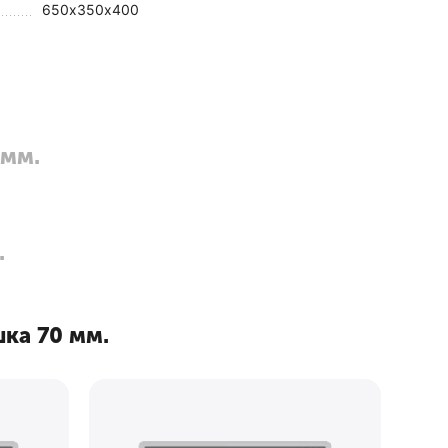
650х350х400
 мм.
.
ка 70 мм.