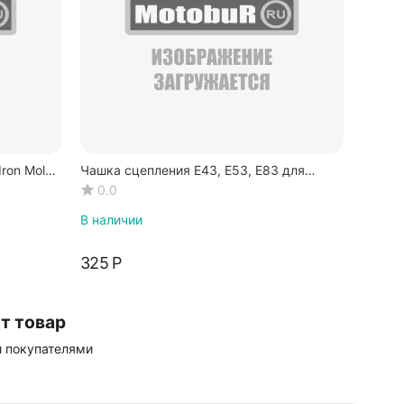
ron Mole
Чашка сцепления Е43, Е53, Е83 для
редукторов тип 1, тип 2
0.0
В наличии
‍325‍
Р
т товар
и покупателями