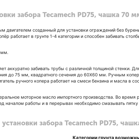
овки забора Tecamech PD75, чашка 70 м
ым двигателем созданный для установки ограждений без бурен
пёр работает в грунте 1-4 категории и способен забивать стол
 мм.
оляет аккуратно забивать трубы с различной толщиной стенки. 
ния до 75 мм, квадратного сечения до 60Х60 мм. Ручным копе
гатель ручного копера работает на смеси бензина и масла в со
еральное моторное масло импортного производства. Во время 
д началом работы и в перерывах необходимо смазывать пятку у
 установки забора Tecamech PD75, чашк
Категории грунта возможны