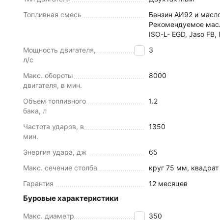
Топливная смесь
Бензин АИ92 и масло
Рекомендуемое масл
ISO-L- EGD, Jaso FB,
Мощность двигателя,
3
л/с
Макс. обороты
8000
двигателя, в мин.
Объем топливного
1.2
бака, л
Частота ударов, в
1350
мин.
Энергия удара, дж
65
Макс. сечение столба
круг 75 мм, квадра
Гарантия
12 месяцев
Буровые характеристики
Макс. диаметр
350