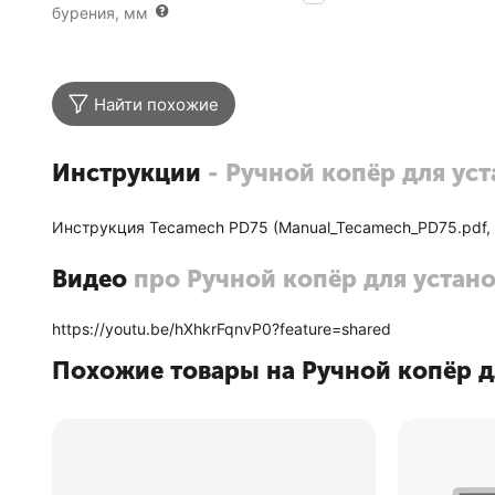
бурения, мм
Найти похожие
Инструкции
- Ручной копёр для ус
Инструкция Tecamech PD75 (Manual_Tecamech_PD75.pdf, 
Видео
про Ручной копёр для устано
https://youtu.be/hXhkrFqnvP0?feature=shared
Похожие товары на Ручной копёр дл