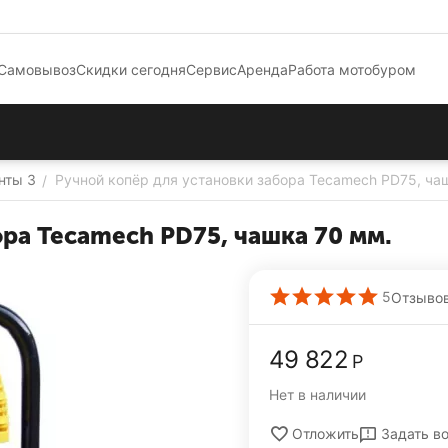
Самовывоз
Скидки сегодня
Сервис
Аренда
Работа мотобуром
нты 3
Ручной копёр для установки забора Tecamech PD75, ча
/
ора Tecamech PD75, чашка 70 мм.
5
Отзывов
49 822
Р
Нет в наличии
Задать в
Отложить