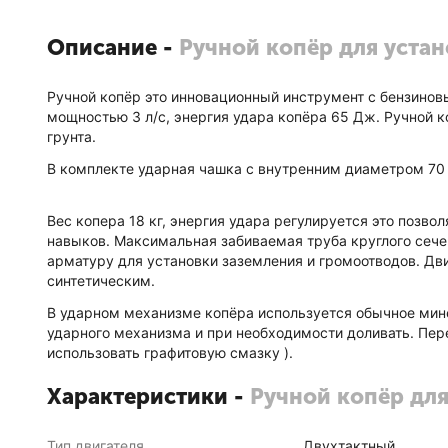
Описание -
Ручной копёр для устан
Ручной копёр это инновационный инструмент с бензинов
мощностью 3 л/с, энергия удара копёра 65 Дж. Ручной ко
грунта.
В комплекте ударная чашка с внутренним диаметром 70
Вес копера 18 кг, энергия удара регулируется это позв
навыков. Максимальная забиваемая труба круглого сече
арматуру для установки заземления и громоотводов. Дви
синтетическим.
В ударном механизме копёра используется обычное мин
ударного механизма и при необходимости доливать. Пере
использовать графитовую смазку ).
Характеристики -
Ручной копёр для
Тип двигателя
Двухтактный