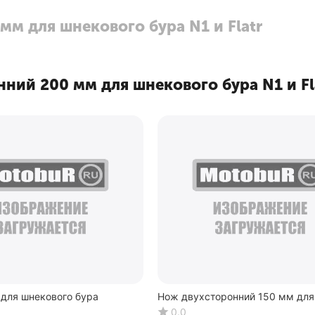
м для шнекового бура N1 и Flatr
ний 200 мм для шнекового бура N1 и Fl
для шнекового бура
Нож двухсторонний 150 мм для
N1 и Flatr
0.0