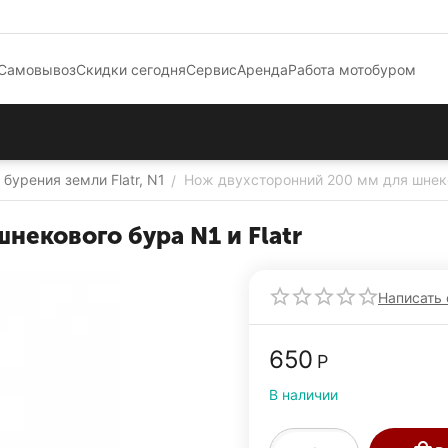
Самовывоз
Скидки сегодня
Сервис
Аренда
Работа мотобуром
бурения земли Flatr, N1
Нож двухсторонний 200 мм для шнеков
/
некового бура N1 и Flatr
Написать 
‍650‍
Р
В наличии