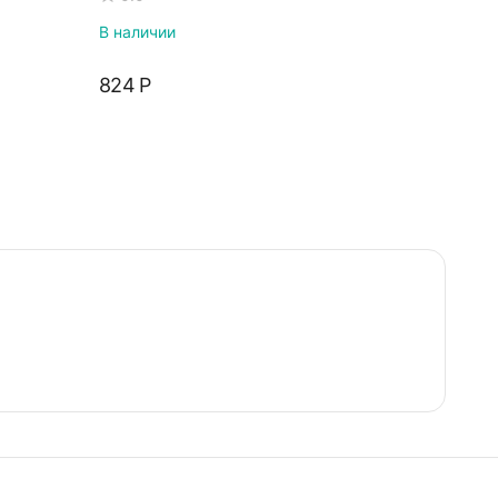
В наличии
‍824‍
Р