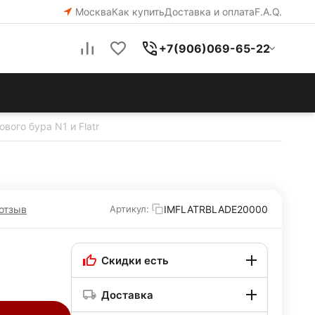
Москва
Как купить
Доставка и оплата
F.A.Q.
+7(906)069-65-22
ого бура N1 и Flatr
отзыв
IMFLATRBLADE20000
Артикул:
Скидки есть
Доставка