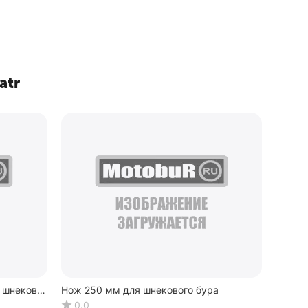
atr
 шнеков
Нож 250 мм для шнекового бура
0.0