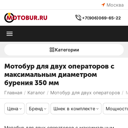
Москва
+7(906)069-65-22
Категории
Мотобур для двух операторов c
максимальным диаметром
бурения 350 мм
Главная
/
Каталог
/
Мотобур для двух операторов
/
Цена
Бренд
Шнек в комплекте
Мощность
Мотобур для двух операторов c максимальным