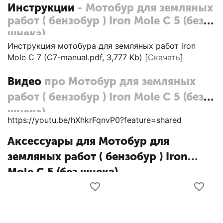
Инструкции
- Мотобур для земляных
работ ( бензобур ) Iron Mole C 5 (без
шнека)
Инструкция мотобура для земляных работ iron
Mole C 7 (C7-manual.pdf, 3,777 Kb) [
Скачать
]
Видео
про Мотобур для земляных
работ ( бензобур ) Iron Mole C 5 (без
шнека)
https://youtu.be/hXhkrFqnvP0?feature=shared
Аксессуары для Мотобур для
земляных работ ( бензобур ) Iron
Mole C 5 (без шнека)