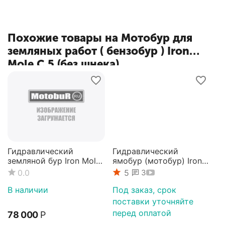
Похожие товары на Мотобур для
земляных работ ( бензобур ) Iron
Mole C 5 (без шнека)
Гидравлический
Гидравлический
земляной бур Iron Mole
ямобур (мотобур) Iron
IMH-450
Mole Compact
0.0
5
3
В наличии
Под заказ, срок
поставки уточняйте
перед оплатой
78 000
Р