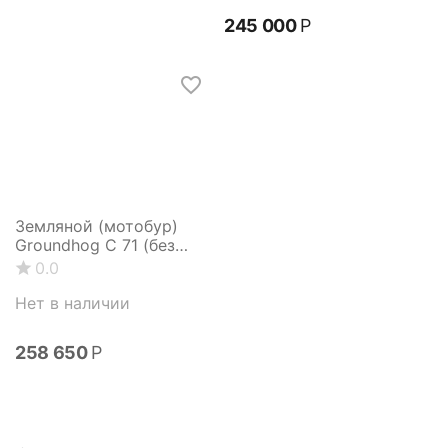
245 000
Р
Земляной (мотобур)
Groundhog C 71 (без
шнека)
0.0
Нет в наличии
258 650
Р