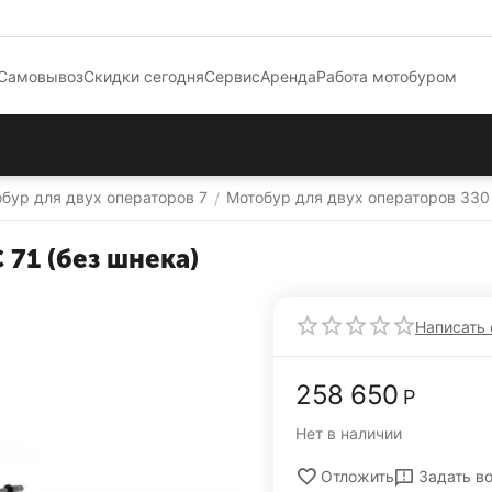
Самовывоз
Скидки сегодня
Сервис
Аренда
Работа мотобуром
бур для двух операторов 7
Мотобур для двух операторов 330
/
71 (без шнека)
Написать 
258 650
Р
Нет в наличии
Задать в
Отложить