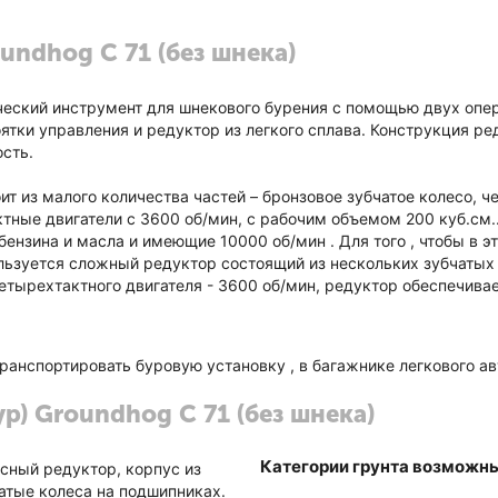
undhog C 71 (без шнека)
ический инструмент для шнекового бурения с помощью двух опе
оятки управления и редуктор из легкого сплава. Конструкция р
сть.
т из малого количества частей – бронзовое зубчатое колесо, ч
ктные двигатели с 3600 об/мин, с рабочим объемом 200 куб.см
бензина и масла и имеющие 10000 об/мин . Для того , чтобы в э
льзуется сложный редуктор состоящий из нескольких зубчатых 
четырехтактного двигателя - 3600 об/мин, редуктор обеспечив
ранспортировать буровую установку , в багажнике легкового а
р) Groundhog C 71 (без шнека)
Категории грунта возможны
сный редуктор, корпус из
чатые колеса на подшипниках.