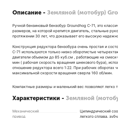
Описание -
Земляной (мотобур) Gro
Ручной бензиновый бензобур Groundhog C-71, это класс
размеров, на которой крепится двигатель, стальные рук
протяжении 30 лет, что доказывает его высокую надежно
Конструкция редуктора бензобура очень простая и состои
С-71 используются только низко оборотистые четырехта
двигатели объемом до 85 куб.см , работающие на смеси 
мин ( рабочая скорость вращения шнекового бура), испо
отношение редуктора всего 1:22. При рабочих оборотах 
максимальной скорости вращения сверла 160 об/мин.
Компактные размеры и маленький вес позволяют легко т
Характеристики -
Земляной (мотобу
Механический
Цилиндрический соо
привод
легкого сплава, зуб