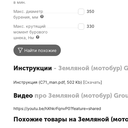
в мин.
Макс. диаметр
350
бурения, мм
Макс. крутящий
330
момент бурового
шнека, Нм
Найти похожие
Инструкции
- Земляной (мотобур) G
Инструкция (C71_man.pdf, 502 Kb) [
Скачать
]
Видео
про Земляной (мотобур) Grou
https://youtu.be/hXhkrFqnvP0?feature=shared
Похожие товары на Земляной (мотоб