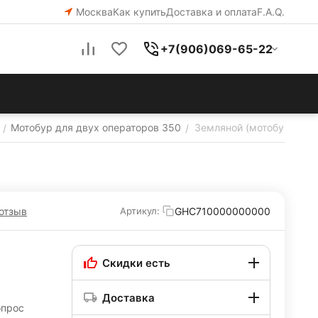
Москва
Как купить
Доставка и оплата
F.A.Q.
+7(906)069-65-22
Мотобур для двух операторов 350
Земляной (мотобур) Grou
/
/
отзыв
GHC710000000000
Артикул:
Скидки есть
Доставка
опрос