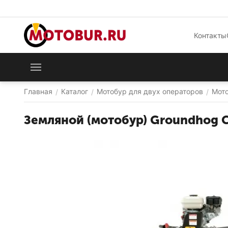
Контакты
Главная
Каталог
Мотобур для двух операторов
Мото
/
/
/
Земляной (мотобур) Groundhog C 