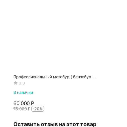
Профессиональный мотобур ( бензобур )
Iron Mole C5R Megadrill с реверсом
0.0
В наличии
60 000
Р
75 000
Р
-20%
Оставить отзыв на этот товар